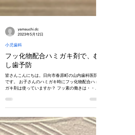
yamauchi.dc
2023年5月12日
小児歯科
フッ化物配合ハミガキ剤で、む
し歯予防
皆さんこんにちは。日向市春原町の山内歯科医院
です。 お子さんのハミガキ時にフッ化物配合ハミ
ガキ剤は使っていますか？ フッ素の働きは・・・
①むし歯になりかけた歯を修復します。（再石灰
化の促進） ②歯質を強くします。 ③むし歯菌のは
たらきを抑えます。...