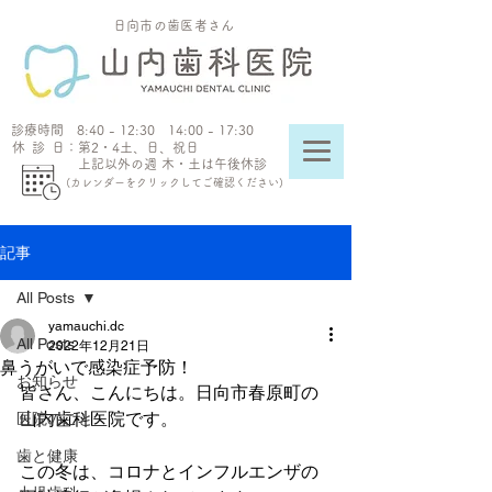
​日向市の歯医者さん
​診療時間 8:40 - 12:30 14:00 - 17:30
休診日
：第2・4土、日、祝日
上記以外の週 木・土は午後休診
(​カレンダーをクリックしてご確認ください)
記事
All Posts
yamauchi.dc
All Posts
2022年12月21日
鼻うがいで感染症予防！
お知らせ
皆さん、こんにちは。日向市春原町の
山内歯科医院です。
医院のこと
歯と健康
この冬は、コロナとインフルエンザの