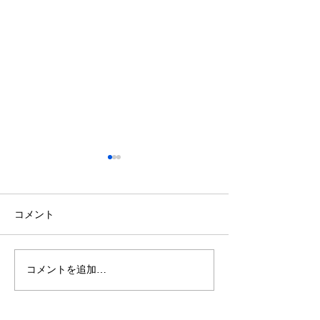
コメント
コメントを追加…
妊娠・出産でむし歯のリ
ホワイトニング
スクは高くなる？
に！