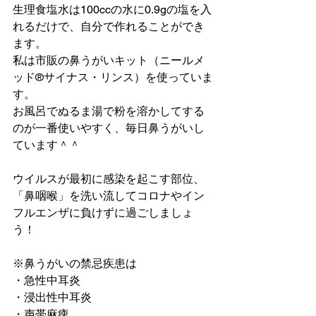
生理食塩水は100ccの水に0.9gの塩を入
れるだけで、自分で作れることができ
ます。
私は市販の鼻うがいキット（ニールメ
ッド®︎サイナス・リンス）を使っていま
す。
お風呂でぬるま湯で粉を溶かしてする
のが一番使いやすく、毎日鼻うがいし
ています＾＾
ウイルスが最初に感染を起こす部位、
「鼻咽喉」を洗い流してコロナやイン
フルエンザに負けずに過ごしましょ
う！
※鼻うがいの禁忌疾患は
・急性中耳炎
・浸出性中耳炎
・声帯麻痺