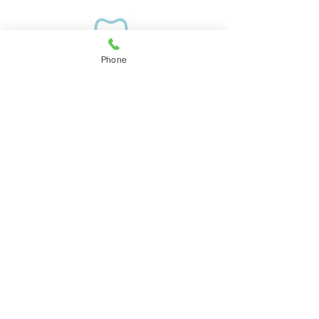
Phone
​山内歯科医院 YAMAUCHI DENTAL CLINIC
宮崎県日向市春原町1丁目20
むし歯・歯周病・入れ歯・予防・
ク
リーニング・
子ども歯科（小児歯
科）・子どもの歯並び矯正・
マタニ
ティ歯科・ホワイトニング・
審美歯
科・
訪問歯科・マウスピー
ス作成
​ご予約・お問い合わせ​
0982-52-0573