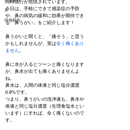
小児歯科
同時流行が危惧されています。
今日は、手軽にできて感染症の予防
本
や、鼻の病気の緩和に効果が期待でき
研修報告
る「鼻うがい」をご紹介します！
鼻うがいと聞くと、「痛そう」と思う
かもしれませんが、実は
全く痛くあり
ません
。
鼻に水が入るとツーンと痛くなります
が、鼻水が出ても痛くありませんよ
ね。
鼻水は、人間の体液と同じ塩分濃度
0.9%です。
つまり、鼻うがいの洗浄液も、鼻水や
体液と同じ塩分濃度（生理食塩水とい
います）にすれば、全く痛くないので
す。