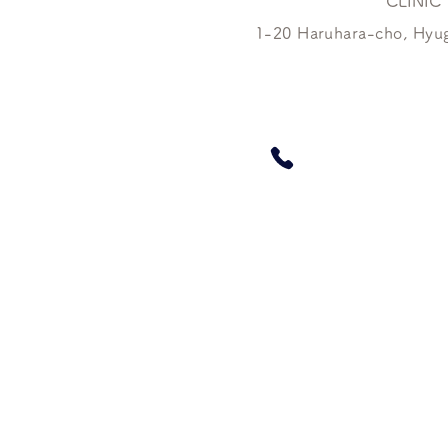
CLINIC
1-20 Haruhara-cho, Hyuga
​Reservations / In