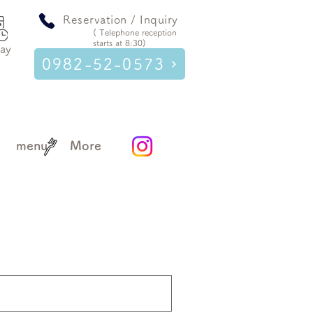
​ Reservation / Inquiry
(​ Telephone reception
starts at 8:30)
day
0982-52-0573
menu
More