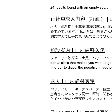
24 results found with an empty search
正社員求人内容（詳細） |
求人 歯科衛生士募集 募集職種のご案
を求めています。 私たちは、患者さ
的に学んで仕事に取り組むことでやり
ています。 ぜひ一緒に、楽しく働き
施設案内 | 山内歯科医院
ファミリー診療室 土足 バリアフリー カウンセリングルーム
dental clinic that makes you want to go
In order to dispel the negative image p
hospital in a bright and gentle atmosp
wait while your child is playing while y
求人 | 山内歯科医院
prevent infection) Baby chairs and diap
and baby chairs to support people with 
バリアフリー キッズスペース 個室 カウン
with a wheelchair or stroller. Separation
患者さんやスタッフ同士、医院に関わ
other patients during treatment and will
とでやりがいや充実感は生まれます。
into consideration by providing a parti
く働きながら患者さんの健康を守っていきましょう！ 医院の特徴 
relaxing space with bright natural ligh
brother! Reliable family support to s
placed to prevent infection) Mouthwash