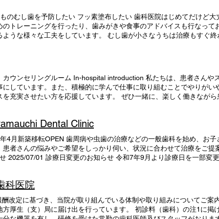
ng while their children are within easy reach. A stroller can be put in a
efore medical treatment and redressing after medical treatment withou
* There is only one room, so please let us know when you make a re
lty putting on and taking off their shoes can enter without any hassle.
どものむし歯を予防したい フッ素塗布したい 歯科医院はじめてだけど大
orner of the waiting room so that children can spend their waiting ti
acy into consideration, we will listen to each patient's concerns and wis
めのトレーニングを行ったり、歯みがきや食事のアドバイスも行なってお
実 少人数の職場ですが、それぞれが理解して助け合い、子どもの用事や
hildren's dentition. Click here for in-hospital introduction
るような様々な工夫をしています。 むし歯が小さなうちは治療もすぐ終
な理由で有給休暇を取得しています。 （福利厚生） ・健康保険（歯科
あります。こどもの歯（乳歯）のむし歯は進行が早いため、出来るだけ
ズ貸与 ・マイカー勤務可能：無料駐車場あり ・院内Wi-Fi環境あり 
な頃から歯みがきをきちんと行い、歯科医院で定期検診を受ける習慣は、
る方 ・楽しく働きたい方 ・積極的に学ぶ意欲のある方 を求めていま
当院では、兄弟姉妹、親子で一緒に入れるファミリールームをご用意して
寧なコミュニケーションを大事にしています。また、積極的に学んで仕
えください）
働き方で、ワークライフバランスを充実させたい方を応援しています。 
セリングルーム In-hospital introduction 私たちは、患者
集職種のご案内 スタッフの声 就職して成長した点は何ですか？ ・スキ
事にしています。また、積極的に学んで仕事に取り組むことでやりがいや
と ・知識が増えた ・技術面 医院の好きなところ、良いところはなんで
スを充実させたい方を応援しています。 ぜひ一緒に、楽しく働きながら
ができる ・有給が取りやすい ・スタッフが仲良い ・先生が意見を聞い
ause my child is still small ... I want to take my little brother! Reli
ことは？ ・患者さんに対して、態度や気遣いを忘れないこと ・自分と
e a safe clinic for parents and children so that mothers and father
hi Dental Clinic
者さんへの声かけ ・知識、技術などいろいろな面で恥じないよう、でき
stroller can be put in as it is, so even people with babies can be treate
、働きやすい ・育児や人生経験豊富な方達ばかりなので、色々と相談に
w when you make a reservation if you wish. 当院の子育て支援 We have pre
年4月新築移転OPEN 歯周病や虫歯の治療などの一般歯科を始め、お
 ・福利厚生が充実しているので働きやすい職場だと思います ・育児中
at children can spend their waiting time without getting bor
。患者さんの悩みやご希望をしっかり伺い、状況に合わせて治療をご提
る皆の姿を見てください 医院の一日 ８：３０ 出勤～準備 ９：
して助け合い、子どもの用事や学校行事、通院だけでなく、コンサート
メニュー お知らせ 2025/07/01 診療日変更のお知らせ 令和7年9月より診療日
宅して買い物や家事をしたり、スタッフルームでお昼を食べた
（福利厚生） ・健康保険（歯科医師国保）、厚生年金完備 ・雇用保険
、何卒ご理解とご協力をお願い申し上げます。 2025/01/27 求人の
１７：５０ 診療・片付けが終了次第帰宅します 12月1日より勤
場あり ・院内Wi-Fi環境あり ・時間単位の有給取得可能 当院は ・
しくはこちらから→求人 2024/08/28 休臨休診のお知らせ 台風10号
 医院情報 医院名 住所 電話番号 HPアドレス 診療科目 山内歯科医院 宮
学ぶ意欲のある方 を求めています。 私たちは、患者さんやスタッフ同
内歯科医院
(金)以降に関しましては現在診療予定ですが、変更ある際は、またお知ら
auchi-dc-hyuga.com/ むし歯・歯周病・入れ歯・予防・クリーニング・ 子
ます。また、積極的に学んで仕事に取り組むことでやりがいや充実感は生
/08/12 休診日のお知らせ R6年8月13日〜15日：休診 8月16日よ
・審美歯科・ 訪問歯科・マウスピース作成 医院見学・応募 ま ずは見
せたい方を応援しています。 ぜひ一緒に、楽しく働きながら患者さんの
療報酬改定に基づき、当院が取り組んでいる体制や取り組みについてご案
mはじめました。 院内情報など発信してまいりますのでぜひご確認ください。 2024/
分がイメージできるように、医院の見学に来てみませんか？ ホームペー
 就職して成長した点は何ですか？ ・スキルアップした ・これまで手が
方厚生（支）局に届け出を行っています。 初診料（歯科）の注1に掲げ
り通常診療 よろしくお願いいたします。 2023/08/19 副院長 産休・育休
の様子などをぜひ感じてみてください！ 見学のみ、面接時の見学も可能
 医院の好きなところ、良いところはなんですか？ ・スタッフが明るい 
分な機器を有し、研修を受けた常勤の歯科医師及びスタッフがおります。