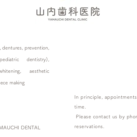
, dentures, prevention,
​ Re
prio
ediatric dentistry),
cons
hitening, aesthetic
piece making
In principle, appointments
time.
​ Please contact us by ph
reservations. ​
 YAMAUCHI DENTAL