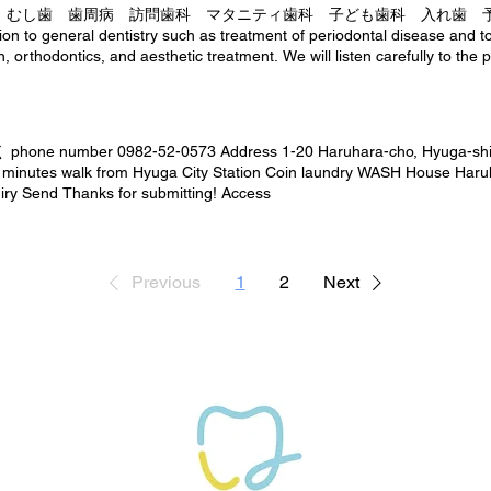
 むし歯 歯周病 訪問歯科 マタニティ歯科 子ども歯科 入れ歯
eral dentistry such as treatment of periodontal disease and too
 orthodontics, and aesthetic treatment. We will listen carefully to the
uation. Caries Periodontal disease vinegar Dentures Here Prevention / c
ics for children smart Maternity dentistry Here are the characters Whit
acters Visiting dentistry The letters are here Mouthpiece making The 
r 0982-52-0573 Address 1-20 Haruhara-cho, Hyuga-shi, Miya
t 7 minutes walk from Hyuga City Station Coin laundry WASH House Haru
ry Send Thanks for submitting! Access
Previous
1
2
Next