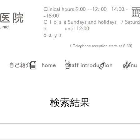
st
​Clinical hours 9:00 --12: 00 14:00 -
-18:00
Close
: Sundays and holidays / Satur
d
until 12:00
days
(​ Telephone reception starts at 8:30)
自己紹介
home
Staff introduction
menu
検索結果