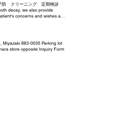
 予防 クリーニング 定期検診
th decay, we also provide
 patient's concerns and wishes and
leaning Here Children's dentistry
ening Here are the characters
letters are here vinegar 訪問歯科
zaki 883-0035 Parking lot
hara store opposite Inquiry Form