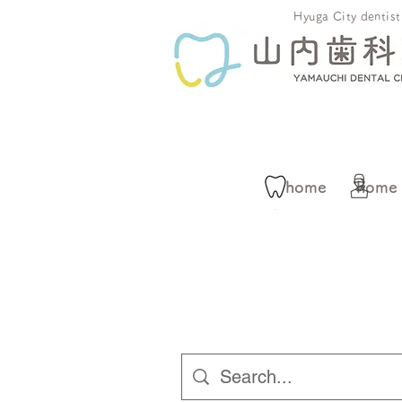
​ Hyuga City denti
home
home