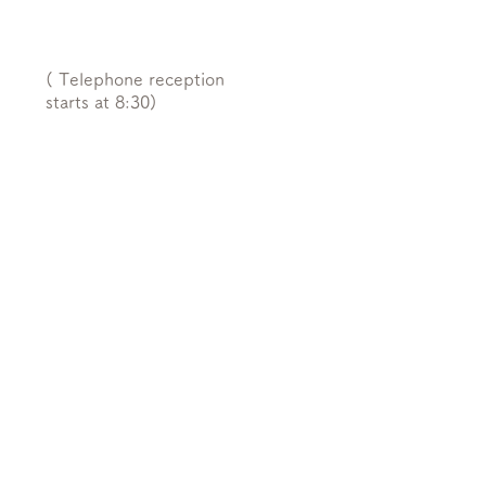
(​ Telephone reception
starts at 8:30)
Monday,
Tuesday,
Wednesda
,
Thursday,
Friday,
Saturday
and
Sunday