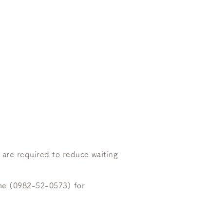
servation
rity
ultation
 are required to reduce waiting
one (0982-52-0573) for