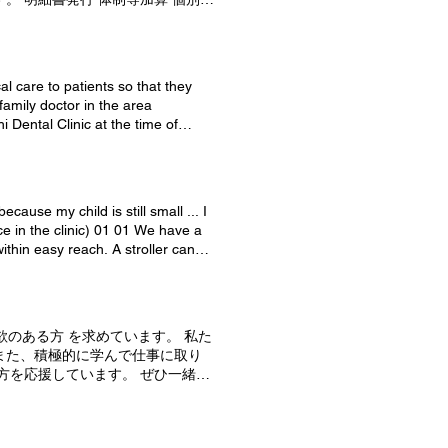
2022/05/18 In the
内歯科医院のスタッフとして心がけ
さい。 クラウン・ブリッジ維持
losed. We apologize for the
んなど）に優しく接したい ・笑顔
感染防⽌対策 院内における感染症
ew building across the road from
メッセージ ・とにかく皆仲良しな
消毒やスタッフの感染対策研修、
 patients, and we look forward to
供の患者さんが多いので子供好きに
を受けた歯科医師および医療安全管
 care to patients so that they
場です。 ・まずは見学にきてみま
全に係る十分な体制を整備していま
family doctor in the area
療開始 １２：３０ 午前の診療
止対策に十分な体制を整備していま
 Dental Clinic at the time of
宅します 医院情報 医院
対応に係る研修を全て完了した管理
979 1982 Established Yamauchi
yamauchi-dc-hyuga.com/
に参加するなど取り組みを行って
[Biography] 2008 Graduated from
ィ歯科・ホワイトニング・審美歯
しています。 CAD/CAM冠及
nt 2010 Medical corporation
そうかどうか、就職後の自分がイメ
ウン・インレーを使用し、治療を行っ
uty Director of Yamauchi Dental
患者さんとの対話、治療の様子な
います。 歯科技工士連携加算1及
 child is still small ... I
Japan Floor Correction Study
。 スタッフ一同、お待ちしており
の確認を行います。必要に応じて
ace in the clinic) 01 01 We have a
ork ·hot spring ·trip ·reading
患者さまに対する訪問歯科診療を行
within easy reach. A stroller can
様の歯科治療を、医科の主治医と連
o please let us know when you
携加算 全身疾患や障がいがあり、
 one corner of the waiting room so
加算 患者さまの求めに応じて、入
troom is fully equipped with baby
欲のある方 を求めています。 私た
また、積極的に学んで仕事に取り
方を応援しています。 ぜひ一緒