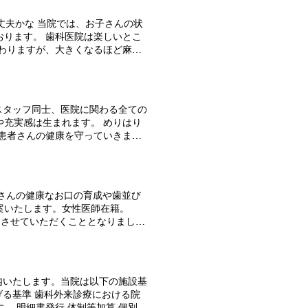
s it is, so even people with babies
t worrying about the eyes of
servation if you wish. 当院の子育て支援
 Counseling Room In a bright
丈夫かな 当院では、お子さんの状
me without getting bored. 特徴 5 有
hes, explain the oral condition and
ります。 歯科医院は楽しいとこ
学校行事、通院だけでなく、コン
わりますが、大きくなるほど麻酔
医師国保）、厚生年金完備 ・雇用
簡単な治療で終われるように、定
・時間単位の有給取得可能 当院は
大人になっても継続され、お子さ
す。 私たちは、患者さんやスタッ
おります。 （ご希望の際はご予約
事に取り組むことでやりがいや充
ぜひ一緒に、楽しく働きながら患者
さんやスタッフ同士、医院に関わる全ての
ルアップした ・これまで手がけた
充実感は生まれます。 めりはり
すか？ ・スタッフが明るい ・建
患者さんの健康を守っていきまし
てくれる ・自信が持てる 山内歯
able family support to solve such
関わる人たち（スタッフ、患者さん
s can wait while playing while
る限り勉強していたい 求職者への
d with peace of mind. * There is
乗ってもらえます ・子供の患者さ
pared a kids space in one
子さんの健康なお口の育成や歯並び
の相談もしやすい職場です。 ・ま
ed. 特徴 5 有給休暇の取得しやすさ、福利厚生の充実
案いたします。女性医師在籍。
００ 午前の診療開始 １２：０
や趣味のためなど、それぞれ色々
を一部変更させていただくこととなりまし
り） １３：２０ 午後の診療
、労災保険 ・ユニフォーム、シュ
お知らせ 現在、歯科衛生士（正社
務時間が8:30〜12:00、
明るく、患者さんとの会話を大切にす
の接近に伴いまして、8月29日(木)
崎県日向市春原町1丁目20 0982-
士、医院に関わる全ての人との丁寧
せいたします。 ご理解とご協力を
ども歯科（小児歯科）・子どもの歯並び矯
まれます。 めりはりのある働き
り通常診療 よろしくお願いいたしま
学に来てみませんか？ 自分と医院の
健康を守っていきましょう！ 募集
内いたします。当院は以下の施設基
05/01 GW休診日のお知らせ R6年
ジでは分からない、スタッフや医
けたことのない仕事ができるように
る基準 歯科外来診療における院
のお知らせ 2023/08/02 求人の
です。日時、時間等もお気軽にご
・建物が新しくおしゃれで、気持ち
 明細書発行 体制等加算 個別の