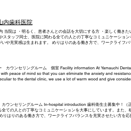
 山内歯科医院
内 当院は ・明るく、患者さんとの会話を大切にする方 ・楽しく働きた
んやスタッフ同士、医院に関わる全ての人との丁寧なコミュニケーション
がいや充実感は生まれます。 めりはりのある働き方で、ワークライフバ
ながら患者さんの健康を守っていきましょう！
 個室 Facility information At Yamauchi Dental Clinic, w
 with peace of mind so that you can eliminate the anxiety and resistanc
eculiar to the dental clinic, we use a lot of warm wood and give conside
here. Please rest assured from babies to the elderly. Family clinic We 
our mother is in the clinic, and you can enter with your siblings. (Pictur
er changing sheets are available for restrooms. The toilet is fully equ
babies going to the hospital. Barrier-free design With a barrier-free d
セリングルーム In-hospital introduction 歯科衛生士募集
 of patient and staff flow lines It is designed with privacy and safety in 
る全ての人との丁寧なコミュニケーションを大事にしています。また、
 not pass by the staff who carry the equipment. In addition, it is a semi-p
 めりはりのある働き方で、ワークライフバランスを充実させたい方を応
tion so that the next person cannot be seen. waiting room You can spend
I can't go to the dentist because my child is still small 
t. Kids space Safe for those with small children! We have a kids space. 
olve such problems! 特徴 1 特徴 2 特徴 3 特徴 4 We have a safe clinic for p
 corner The mouthwash corner, which is set up so that it cannot be seen