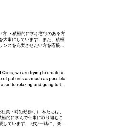
い方 ・積極的に学ぶ意欲のある方
を大事にしています。また、積極
ランスを充実させたい方を応援し
e are trying to create a
e of patients as much as possible.
ration to relaxing and going to the
have a family room where you can
e books and toys are not kept to
ipped with diaper changing seats
esign with no steps, you can move
中！（正社員・時短勤務可） 私たちは、
mind so that it will not be seen by
積極的に学んで仕事に取り組むこ
rivate clinic that takes privacy
援しています。 ぜひ一緒に、楽し
 a relaxing waiting time in a
... I want to take my little
(Picture books and toys are not
arents and children so that
 by other patients in the waiting