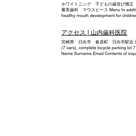
ホワイトニング 子どもの歯並び矯正
審美歯科 マウスピース Menu In addition to gen
healthy mouth development for children,
propose treatment according to the sit
(pediatric dentistry) vinegar Orthodont
アクセス | 山内歯科医院
Aesthetic dentistry Here are the char
宮崎県 日向市 春原町 日向市駅近く phone numbe
(7 cars), complete bicycle parking lo
Name Surname Email Contents of inqui