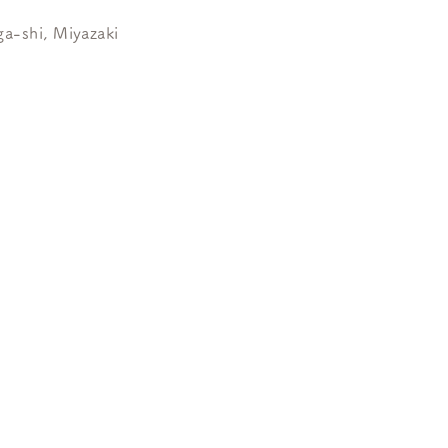
-shi, Miyazaki ​
Consult
quiries​
ation
time
y