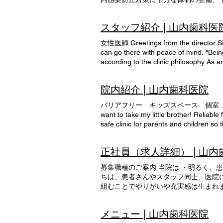
お知らせ 現在、歯科衛生士（正社員・パー
相談ください。 スタッフ一同、お待ち
よく仕事ができる ・有給が取りやすい
診療報酬に関しては、算定項目が分か
afternoon of 6/16 (Thursday), the deput
ていることは？ ・患者さんに対して、
管理料 装着した被せものやブリッジに
inconvenience and thank you for your 
スタッフ紹介 | 山内歯科医
・患者さんへの声かけ ・知識、技術な
防止対策として、手洗い・手指消毒の
the old clinic on the 40th anniversary of
ので、働きやすいです。 ・育児や人
医療廃棄物の適正処理などに取り組ん
your continued support.
女性医師 Greetings from the director Since
はぴったりです。 ・福利厚生が充実し
理者を配置しています。 院内にはAE
can go there with peace of mind. "Being
せんか？働いている皆の姿を見てくだ
す。 歯科外来診療感染対策加算 当
according to the clinic philosophy As a
終了 昼休み １４：００ 午
す。 口腔管理体制強化加算 歯科疾
opening Staff introduction Director: 
名 住所 電話番号 HPアドレス 診療科目 山内
者を配置しています。 むし歯や歯周
Dental Clinic 【hobby】 ・ Castle tour 
むし歯・歯周病・入れ歯・予防・クリ
います。 レーザー機器加算・口腔粘膜
院内紹介 | 山内歯科医院
Nagasaki University School of Dentistr
科・ 訪問歯科・マウスピース作成 医
びCAD/CAMインレー CAD/CA
Yutokai _cc781905-5c -bb3b-136bad5cf
ージできるように、医院の見学に来て
ています。 歯科口腔リハビリテーショ
バリアフリー キッズスペース 個室 カウンセリングルーム In
Clinic 【Affiliation】 ・ The Academy of
どをぜひ感じてみてください！ 見学
び２ 患者さまの詰めもの・被せもの
want to take my little brother! Reliable
Group ・ _D04a07d8-9cd1-3239-9149-2
ます＾＾ 見学・応募
情報通信機器を用いた連携も実施します
safe clinic for parents and children so 
うための施設基準を満たしています。
be put in as it is, so even people wit
携しながら、血圧や酸素濃度などを測
make a reservation if you wish. 02 Kid
正社員（求人詳細） | 山
特別な配慮が必要な患者さまに対し、
that children can spend their waiting t
れ歯の修理等を迅速に行う体制が整備
diaper changing sheets and baby chairs
募集職種のご案内 当院は ・明るく、
ちは、患者さんやスタッフ同士、医院
組むことでやりがいや充実感は生まれ
に、楽しく働きながら患者さんの健康を
メニュー | 山内歯科医院