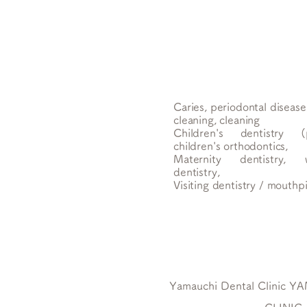
Caries, periodontal disease
cleaning, cleaning
Children's dentistry (p
children's orthodontics,
Maternity dentistry, w
dentistry,
Visiting dentistry / mouth
Yamauchi Dental Clinic