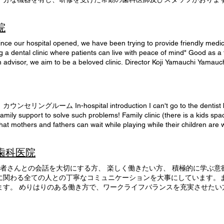
ト ）を募集しております。 詳しくはこちらから→現在は募集しておりません。 
しております＾＾
 ・スタッフが仲良い ・先生が意見を聞いてくれる ・自信が持てる 山
る明細書を無料で発行しています。明細書が必要ない場合はお申し出くだ
y director will be absent due to attending the seminar, so we will be c
態度や気遣いを忘れないこと ・自分と関わる人たち（スタッフ、患者さ
ついて、2年間の維持管理を行っています。 ⻭科外来診療における院内
understanding. 2022/04/01 Yamauchi Dental Clinic has relocated to a n
院
どいろいろな面で恥じないよう、できる限り勉強していたい 求職者への
徹底やマスク、グローブ、使い捨て製品の適切な活用、治療器具の滅菌
 its opening. All the staff will do their best to meet the expectations of
生経験豊富な方達ばかりなので、色々と相談に乗ってもらえます。 ・子
でいます。 歯科外来診療医療安全対策加算 医療安全対策に関する研修
 our hospital opened, we have been trying to provide friendly medical
ているので働きやすい職場だと思います。 ・育児中の相談もしやすい職
Dを保有しており、緊急時は他の医療機関と連携するとともに、医療安
 a dental clinic where patients can live with peace of mind" Good as a 
さい。 医院の一日 ８：３０ 出勤～準備 ８ ：４０ 午前の診
院では院内感染に関する研修を受けた管理者を配置しており、院内感染防
n advisor, we aim to be a beloved clinic. Director Koji Yamauchi Yamauchi
後の診療開始 １８：００ 診療・片付けが終了次第帰
患の重症化予防に関する継続管理、高齢者・小児の心身特性および緊急時
Koji Yamauchi [Biography] Graduated from Kyushu Dental University in 1
歯科医院 宮崎県日向市春原町1丁目20 0982-52-0573 https://www.
病の重症化予防に関する継続管理の実績があり、地域連携に関連する会議
·walking Deputy Director: Saori Fuchigami (maiden name: Yamauchi ) 
ーニング・ 子ども歯科（小児歯科）・子どもの歯並び矯正・ マタニテ
処置 口腔内軟組織の切開や止血などを行うことができるレーザー機器を設置
y 2008 University of Miyazaki Hospital Dental and Oral Surgery Reside
院見学・応募 ま ずは見学に来てみませんか？ 自分と医院の相性が合い
Mと呼ばれるコンピュータ支援設計・製造ユニットを用いて製作されるクラ
58d_ Worked at Dolphin Dental Clinic (Nagasaki Prefecture) 2014 Dep
みませんか？ ホームページでは分からない、スタッフや医院の雰囲気、
ン料 患者さまの口腔機能回復と維持を目的とした調整や指導を適切に行
-hospital introduction I can't go to the dentist because my
 Gnath and Occlusion ・ Japan Society for Clinical Periodontology ・ 
のみ、面接時の見学も可能です。日時、時間等もお気軽にご相談ください
、入れ歯の作製において、歯科医師と歯科技工士が連携し、対面で口腔内
 family support to solve such problems! Family clinic (there is a kids sp
0813d6c673b_ Baby Dental Network 【hobby】 ・ Drawing a picture ・ W
。 歯科訪問診療料の注15に規定する基準 在宅や施設で療養している
that mothers and fathers can wait while playing while their children are 
 歯科治療時医療管理料 心臓病や糖尿病などの全身疾患をお持ちの患者
h babies can be treated with peace of mind. * There is only one room, s
定・監視しつつ、安全に行う体制を整えています。 歯科診療特別対応連
s space (you can enjoy waiting time) We have prepared a kids space in
内歯科医院
適切な医療機関と連携を行い安全な歯科診療に努めています。 歯科技工
ime without getting bored. Restroom that is safe for children 03 The res
されています。
, so even those with small children can rest assured.
患者さんとの会話を大切にする方、 楽しく働きたい方、 積極的に学ぶ意
に関わる全ての人との丁寧なコミュニケーションを大事にしています。
ます。 めりはりのある働き方で、ワークライフバランスを充実させたい
守っていきましょう！ 求人情報 フルタイム：ここをクリック