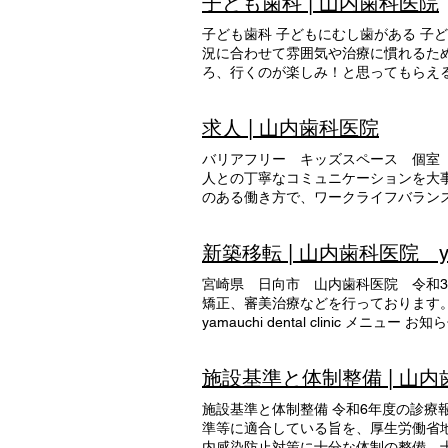
子ども歯科 | 山内歯科医院
mothers and fathers can wait while playi
room, can be used for brushing teeth b
can be treated with peace of mind. 
others. Elderly people who have difficu
子ども歯科 子どもにむし歯がある 子
We have prepared a kids space in one c
private counseling room that takes priv
況に合わせて雰囲気や治療に慣れるた
給休暇の取得しやすさ、福利厚生の充
treatment, and provide consultation on c
ろ、行くのが楽しみ！と思ってもらえ
サートや趣味のためなど、それぞれ色々
が必要になったりと痛みを伴うことも
保険、労災保険 ・ユニフォーム、シュー
期的な管理がとても重要です。 小さ
・明るく、患者さんとの会話を大切にす
求人 | 山内歯科医院
んの財産になっていくと思います。 
フ同士、医院に関わる全ての人との丁
時に「ファミリールーム希望」とお伝
実感は生まれます。 めりはりのある
バリアフリー キッズスペース 個室 カウン
さんの健康を守っていきましょう！ 募
人との丁寧なコミュニケーションを大
ことのない仕事ができるようになったこ
のある働き方で、ワークライフバラン
物が新しくおしゃれで、気持ちよく仕事
ょう！ 医院の特徴 I can't go to the dentist bec
科医院のスタッフとして心がけている
problems! 特徴 1 特徴 2 特徴 3 特徴 4 We hav
新築移転 | 山内歯科医院 yamauc
など）に優しく接したい ・笑顔 ・患
their children are within easy reach. A 
メッセージ ・とにかく皆仲良しなので
only one room, so please let us kno
宮崎県 日向市 山内歯科医院 令和3
んが多いので子供好きにはぴったりです
corner of the waiting room so th
矯正、審美治療などを行っております
ずは見学にきてみませんか？働いてい
少人数の職場ですが、それぞれが理解
yamauchi dental clinic 
０ 午前の診療終了 昼休み（帰
な理由で有給休暇を取得しています。 
た。 患者様にはご不便をおかけしますが
準備 １３：３０ 午後の診療開始 
ーズ貸与 ・マイカー勤務可能：無料駐車
員・時短勤務可）を募集しております。 詳
13:20〜17:50 に変わりました。
る方 ・楽しく働きたい方 ・積極的に
施設基準と体制整備 | 山
は休診とさせていただきます。 30日
52-0573 https://www.yam
なコミュニケーションを大事にしてい
賜りますようお願い申し上げます。 2024
正・ マタニティ歯科・ホワイトニング
方で、ワークライフバランスを充実さ
施設基準と体制整備 令和6年度の診
す。 2024/04/28 Instagra
相性が合いそうかどうか、就職後の自
要項 募集職種のご案内 スタッフの声
準等に適合している旨を、厚生労働省地
4月29日、5月3日〜6日：休診 5月7日よ
院の雰囲気、患者さんとの対話、治療
なったこと ・知識が増えた ・技術面
内感染防止対策に十分な体制の整備、十